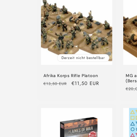
e
g
o
r
Derzeit nicht bestellbar
i
Afrika Korps Rifle Platoon
MG a
e
(Bers
Normaler
Verkaufspreis
€11,50 EUR
€13,50 EUR
Norm
€20,
Preis
Preis
: