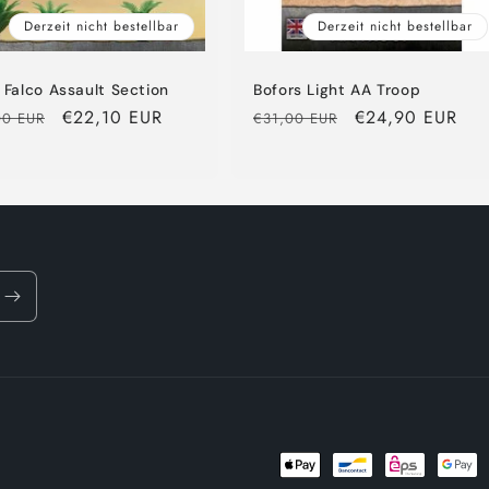
Derzeit nicht bestellbar
Derzeit nicht bestellbar
 Falco Assault Section
Bofors Light AA Troop
aler
Verkaufspreis
€22,10 EUR
Normaler
Verkaufspreis
€24,90 EUR
00 EUR
€31,00 EUR
Preis
Zahlungsmethoden