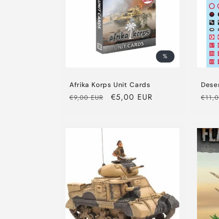
%
Afrika Korps Unit Cards
Dese
Normaler
Verkaufspreis
€5,00 EUR
Norm
€9,00 EUR
€11,
Preis
Preis