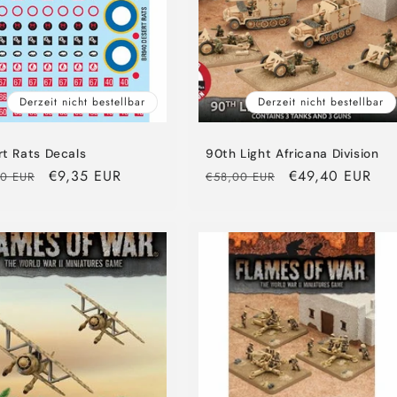
Derzeit nicht bestellbar
Derzeit nicht bestellbar
rt Rats Decals
90th Light Africana Division
aler
Verkaufspreis
€9,35 EUR
Normaler
Verkaufspreis
€49,40 EUR
00 EUR
€58,00 EUR
Preis