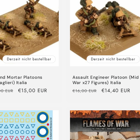
Derzeit nicht bestellbar
Derzeit nicht bestellbar
nd Mortar Platoons
Assault Engineer Platoon (Mid
aglieri) Italia
War x27 Figures) Italia
aler
Verkaufspreis
€15,00 EUR
Normaler
Verkaufspreis
€14,40 EUR
00 EUR
€16,00 EUR
Preis