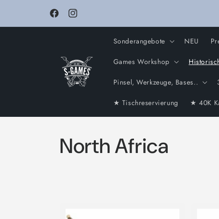
Direkt
zum
Facebook
Instagram
Inhalt
Sonderangebote
NEU
Pr
Games Workshop
Historisc
Pinsel, Werkzeuge, Bases..
★ Tischreservierung
★ 40K K
K
North Africa
a
t