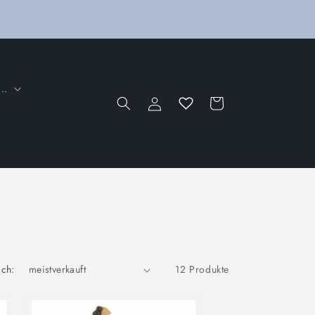
..
Einloggen
Warenkorb
s
ach:
12 Produkte