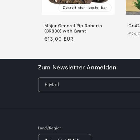
Derzeit nicht bestellbar
Major General Pip Roberts
Cr.42
(BR880) with Grant
Norm
€26,
Normaler
€13,00 EUR
Preis
Preis
Zum Newsletter Anmelden
E-Mail
Land/Region