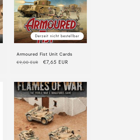
Derzeit nicht bestellbar
Armoured Fist Unit Cards
Normaler
Verkaufspreis
€7,65 EUR
€9,00 EUR
Preis