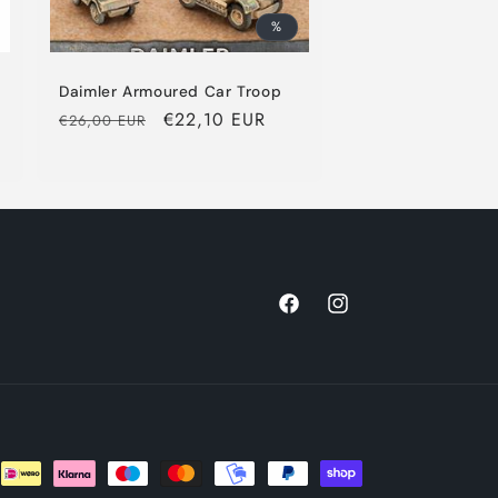
%
Daimler Armoured Car Troop
Normaler
Verkaufspreis
€22,10 EUR
€26,00 EUR
Preis
Facebook
Instagram