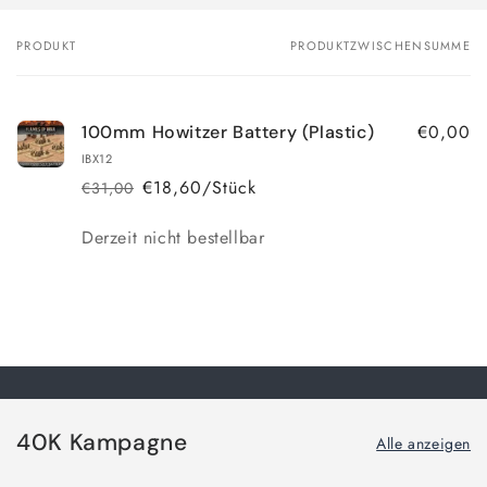
PRODUKT
PRODUKTZWISCHENSUMME
Dein
Warenkorb
€0,00
100mm Howitzer Battery (Plastic)
IBX12
€18,60/Stück
€31,00
Normaler
Verkaufspreis
Preis
Anzahl
Derzeit nicht bestellbar
Wird
geladen ...
40K Kampagne
Alle anzeigen