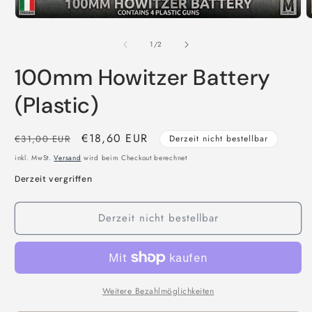
Medien
M
1
2
in
i
von
1
/
2
Modal
M
öffnen
ö
100mm Howitzer Battery
(Plastic)
Normaler
Verkaufspreis
€18,60 EUR
€31,00 EUR
Derzeit nicht bestellbar
Preis
inkl. MwSt.
Versand
wird beim Checkout berechnet
Derzeit vergriffen
Derzeit nicht bestellbar
Weitere Bezahlmöglichkeiten