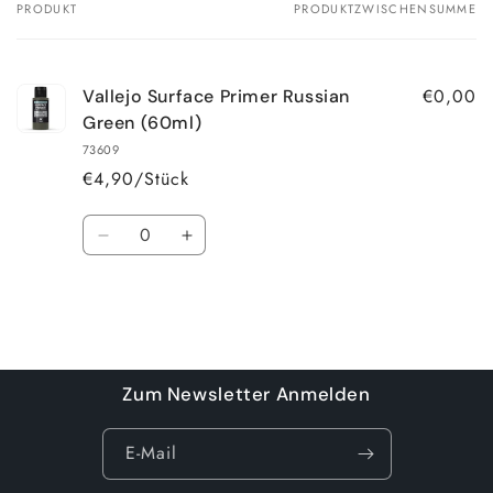
PRODUKT
PRODUKTZWISCHENSUMME
Dein
Warenkorb
€0,00
Vallejo Surface Primer Russian
Green (60ml)
73609
€4,90/Stück
Anzahl
Verringere
Erhöhe
die
die
Menge
Menge
für
für
Default
Default
Wird
Title
Title
geladen ...
Zum Newsletter Anmelden
E-Mail