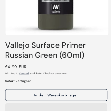
Medien
1
Vallejo Surface Primer
in
Modal
öffnen
Russian Green (60ml)
Normaler
€4,90 EUR
Preis
inkl. MwSt.
Versand
wird beim Checkout berechnet
Sofort verfügbar
In den Warenkorb legen