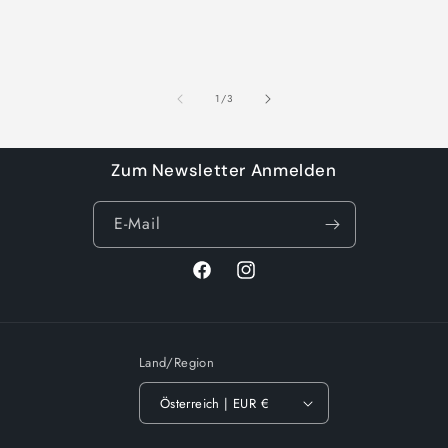
von
1
/
3
Zum Newsletter Anmelden
E-Mail
Facebook
Instagram
Land/Region
Österreich | EUR €