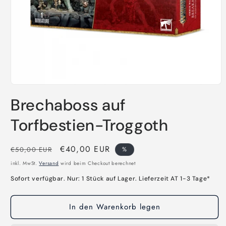
Medien
1
Brechaboss auf
in
Modal
öffnen
Torfbestien-Troggoth
Normaler
Verkaufspreis
€40,00 EUR
€50,00 EUR
%
Preis
inkl. MwSt.
Versand
wird beim Checkout berechnet
Sofort verfügbar. Nur: 1 Stück auf Lager. Lieferzeit AT 1-3 Tage*
In den Warenkorb legen