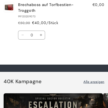
€0,00
Brechaboss auf Torfbestien-
Troggoth
99120209073
€40,00/Stück
€50,00
Normaler
Verkaufspreis
Preis
Anzahl
Verringere
Erhöhe
die
die
Menge
Menge
für
für
Default
Default
Wird
Title
Title
geladen ...
40K Kampagne
Alle anzeigen