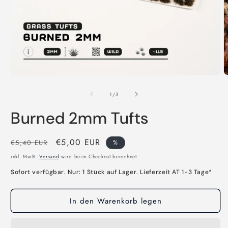
Medien
M
1
2
in
i
von
1
/
3
Modal
M
öffnen
ö
Burned 2mm Tufts
Normaler
Verkaufspreis
€5,00 EUR
€5,40 EUR
%
Preis
inkl. MwSt.
Versand
wird beim Checkout berechnet
Sofort verfügbar. Nur: 1 Stück auf Lager. Lieferzeit AT 1-3 Tage*
In den Warenkorb legen