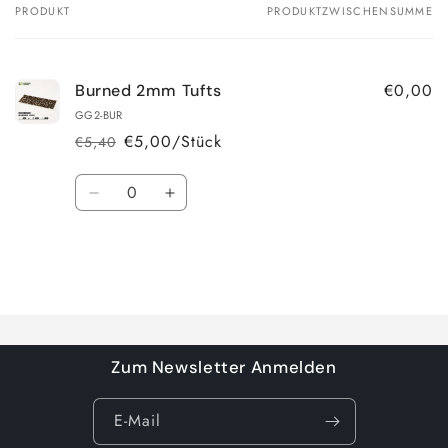
PRODUKT
PRODUKTZWISCHENSUMME
Dein
Warenkorb
€0,00
Burned 2mm Tufts
GG2-BUR
€5,00/Stück
€5,40
Normaler
Verkaufspreis
Preis
Anzahl
Verringere
Erhöhe
die
die
Menge
Menge
für
für
Default
Default
Wird
Title
Title
geladen ...
Zum Newsletter Anmelden
E-Mail