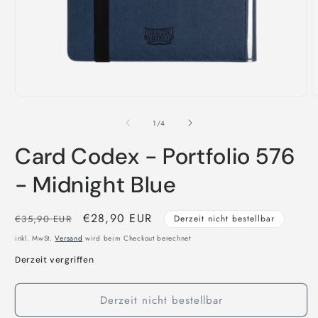
Medien
M
1
2
in
i
von
1
/
4
Modal
M
öffnen
ö
Card Codex - Portfolio 576
- Midnight Blue
Normaler
Verkaufspreis
€28,90 EUR
€35,90 EUR
Derzeit nicht bestellbar
Preis
inkl. MwSt.
Versand
wird beim Checkout berechnet
Derzeit vergriffen
Derzeit nicht bestellbar