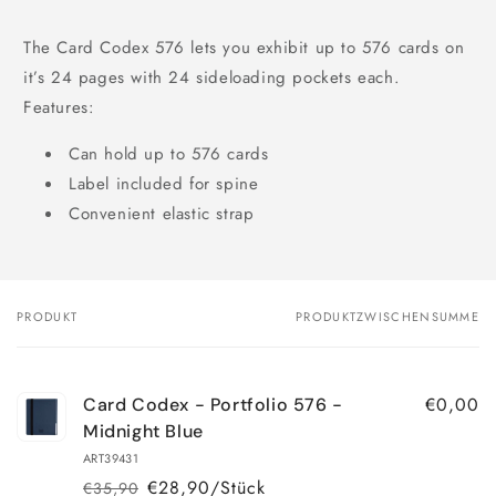
The Card Codex 576 lets you exhibit up to 576 cards on
it’s 24 pages with 24 sideloading pockets each.
Features:
Can hold up to 576 cards
Label included for spine
Convenient elastic strap
PRODUKT
PRODUKTZWISCHENSUMME
Dein
Warenkorb
€0,00
Card Codex - Portfolio 576 -
Midnight Blue
ART39431
€28,90/Stück
€35,90