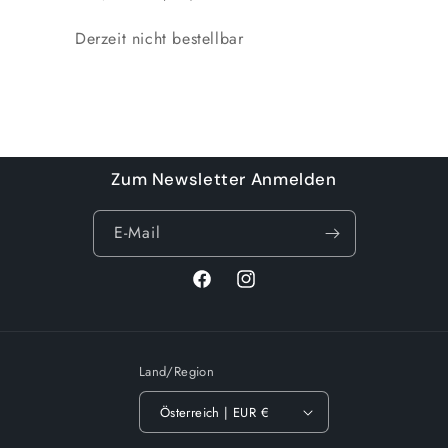
Normaler
Verkaufspreis
Preis
Anzahl
Derzeit nicht bestellbar
Wird
geladen ...
Zum Newsletter Anmelden
E-Mail
Facebook
Instagram
Land/Region
Österreich | EUR €