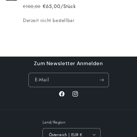
€65,00/Stück
€100,00
Normaler
Verkaufspreis
Preis
Anzahl
Derzeit nicht bestellbar
Wird
geladen ...
Zum Newsletter Anmelden
E-Mail
Facebook
Instagram
Land/Region
Österreich | EUR €