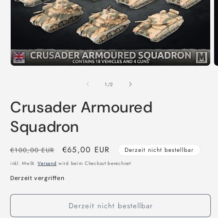
Medien
M
1
2
in
i
von
1
/
2
Modal
M
öffnen
ö
Crusader Armoured
Squadron
Normaler
Verkaufspreis
€65,00 EUR
€100,00 EUR
Derzeit nicht bestellbar
Preis
inkl. MwSt.
Versand
wird beim Checkout berechnet
Derzeit vergriffen
Derzeit nicht bestellbar