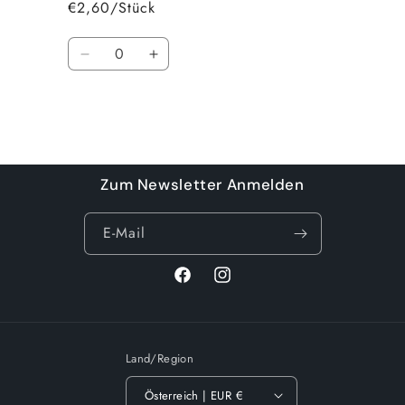
€2,60/Stück
Anzahl
Verringere
Erhöhe
die
die
Menge
Menge
für
für
Default
Default
Wird
Title
Title
geladen ...
Zum Newsletter Anmelden
E-Mail
Facebook
Instagram
Land/Region
Österreich | EUR €