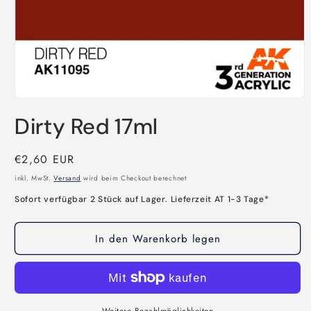
Medien
1
Dirty Red 17ml
in
Modal
öffnen
Normaler
€2,60 EUR
Preis
inkl. MwSt.
Versand
wird beim Checkout berechnet
Sofort verfügbar 2 Stück auf Lager. Lieferzeit AT 1-3 Tage*
In den Warenkorb legen