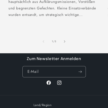
hauptsächlich aus Aufklärungsmissionen, Vorstößen
und begrenzten Gefechten. Kleine Einsatzverbände
wurden entsandt, um strategisch wichtige...
von
1
/
3
Zum Newsletter Anmelden
E-Mail
Facebook
Instagram
Land/Region