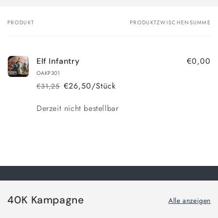
PRODUKT
PRODUKTZWISCHENSUMME
Dein
Warenkorb
€0,00
Elf Infantry
OAKP301
€26,50/Stück
€31,25
Normaler
Verkaufspreis
Preis
Anzahl
Derzeit nicht bestellbar
Wird
geladen ...
40K Kampagne
Alle anzeigen