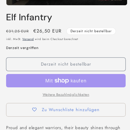
Medien
1
Elf Infantry
in
Modal
öffnen
Normaler
Verkaufspreis
€26,50 EUR
€31,25 EUR
Derzeit nicht bestellbar
Preis
inkl. MwSt.
Versand
wird beim Checkout berechnet
Derzeit vergriffen
Derzeit nicht bestellbar
Weitere Bezahlmöglichkeiten
Zu Wunschliste hinzufügen
Proud and elegant warriors, their beauty shines through