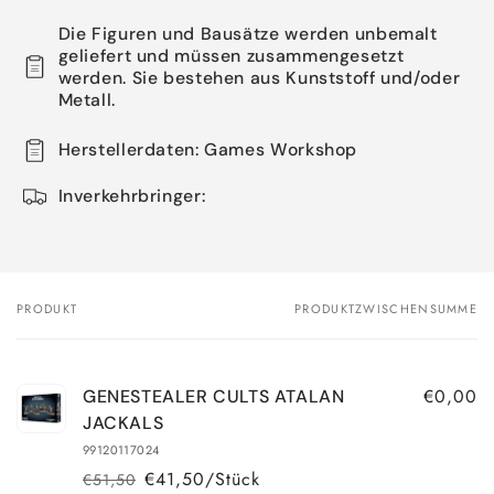
Die Figuren und Bausätze werden unbemalt
geliefert und müssen zusammengesetzt
werden. Sie bestehen aus Kunststoff und/oder
Metall.
Herstellerdaten: Games Workshop
Inverkehrbringer:
PRODUKT
PRODUKTZWISCHENSUMME
Dein
Warenkorb
€0,00
GENESTEALER CULTS ATALAN
JACKALS
99120117024
€41,50/Stück
€51,50
Normaler
Verkaufspreis