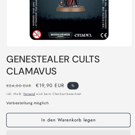
Medien
1
GENESTEALER CULTS
in
Modal
öffnen
CLAMAVUS
Normaler
Verkaufspreis
€19,90 EUR
€24,00 EUR
%
Preis
inkl. MwSt.
Versand
wird beim Checkout berechnet
Vorbestellung möglich
In den Warenkorb legen