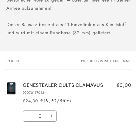
Armee aufzunehmen!
Dieser Bausatz besteht aus 11 Einzelteilen aus Kunststoff
und wird mit einem Rundbase (32 mm) geliefert.
PRODUKT
PRODUKTZWISCHENSUMME
Dein
Warenkorb
€0,00
GENESTEALER CULTS CLAMAVUS
99070117013
€19,90/Stück
€24,00
Normaler
Verkaufspreis
Preis
Anzahl
Verringere
Erhöhe
die
die
Menge
Menge