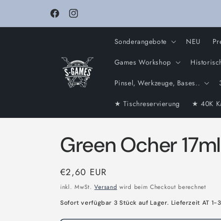
Direkt
zum
Facebook
Instagram
Inhalt
Sonderangebote
NEU
Pr
Games Workshop
Historisc
Pinsel, Werkzeuge, Bases..
★ Tischreservierung
★ 40K K
Green Ocher 17m
Normaler
€2,60 EUR
Preis
inkl. MwSt.
Versand
wird beim Checkout berechnet
Sofort verfügbar 3 Stück auf Lager. Lieferzeit AT 1-