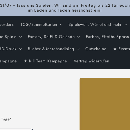
31/07 - lass uns Spielen. Wir sind am Freitag bis 22 für euch
im Laden und laden herzlichst ein!
eorders
TCG/Sammelkarten
Spielewelt, Würfel und mehr
he Spiele
Fantasy, SciFi & Gelände
Farben, Effekte, Sprays.
3D-Druck
Bücher & Merchandising
Gutscheine
★ Event
ampagne
★ Kill Team Kampagne
Vertrag widerrufen
Zu
l
Produktinformationen
springen
3 Tage*