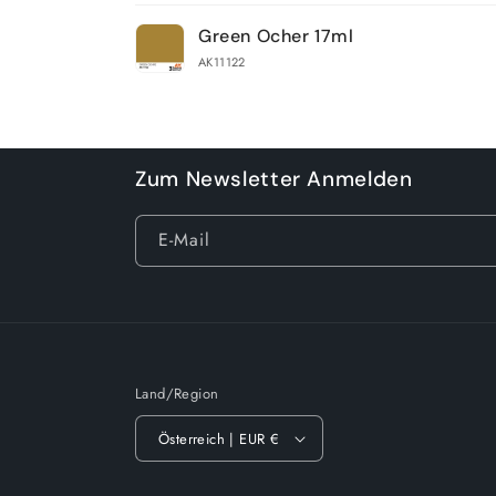
Dein
Green Ocher 17ml
Warenkorb
AK11122
Wird
geladen ...
Zum Newsletter Anmelden
E-Mail
Land/Region
Österreich | EUR €