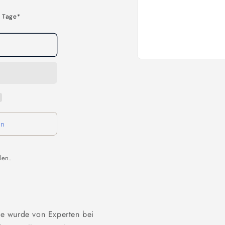
3 Tage*
Medien
1
in
Modal
öffnen
en
len.
e wurde von Experten bei