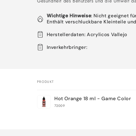
Gesundheit des Benutzers und die Umwelt da
Wichtige Hinweise
: Nicht geeignet f
Enthält verschluckbare Kleinteile und
Herstellerdaten: Acrylicos Vallejo
Inverkehrbringer:
PRODUKT
Dein
Hot Orange 18 ml - Game Color
Warenkorb
72009
Wird
geladen ...