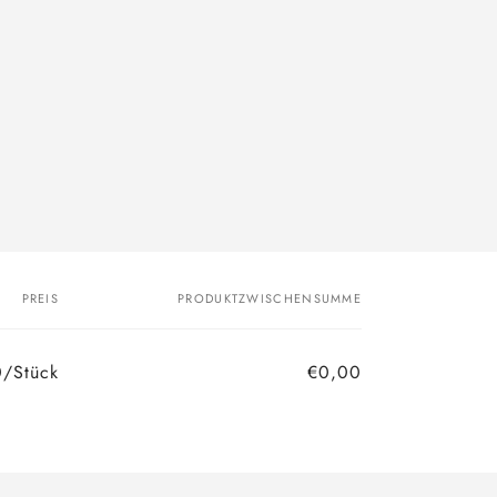
PREIS
PRODUKTZWISCHENSUMME
0/Stück
€0,00
Normaler
Verkaufspreis
Preis