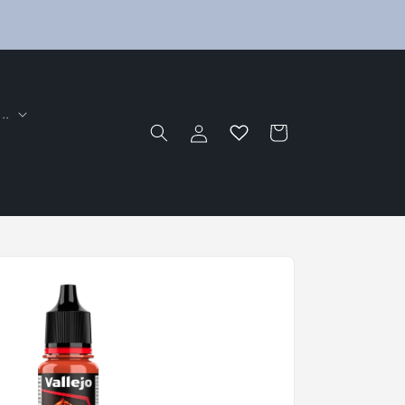
..
Einloggen
Warenkorb
s