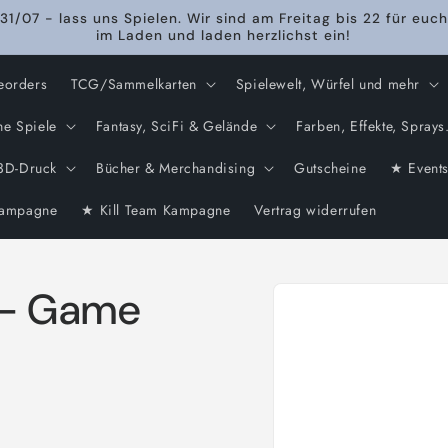
31/07 - lass uns Spielen. Wir sind am Freitag bis 22 für euch
im Laden und laden herzlichst ein!
eorders
TCG/Sammelkarten
Spielewelt, Würfel und mehr
he Spiele
Fantasy, SciFi & Gelände
Farben, Effekte, Sprays.
3D-Druck
Bücher & Merchandising
Gutscheine
★ Event
ampagne
★ Kill Team Kampagne
Vertrag widerrufen
Zu
 - Game
Produktinformationen
springen