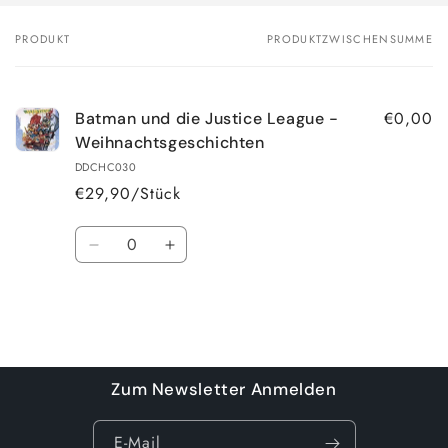
PRODUKT
PRODUKTZWISCHENSUMME
Dein
Warenkorb
€0,00
Batman und die Justice League -
Weihnachtsgeschichten
DDCHC030
€29,90/Stück
Anzahl
Verringere
Erhöhe
die
die
Menge
Menge
für
für
Default
Default
Wird
Title
Title
geladen ...
Zum Newsletter Anmelden
E-Mail