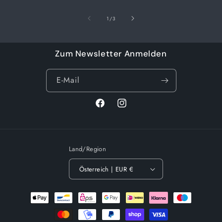
von
1
/
3
Zum Newsletter Anmelden
E-Mail
Facebook
Instagram
Land/Region
Österreich | EUR €
Zahlungsmethoden