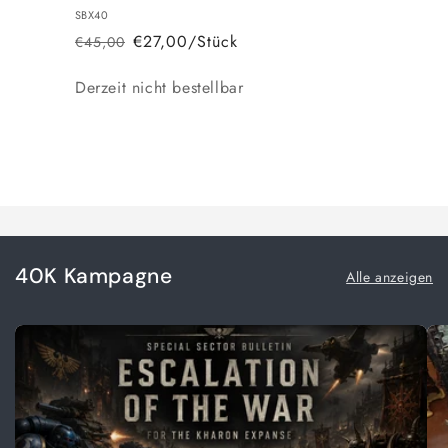
SBX40
€27,00/Stück
€45,00
Normaler
Verkaufspreis
Preis
Anzahl
Derzeit nicht bestellbar
Wird
geladen ...
40K Kampagne
Alle anzeigen