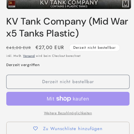
Medien
1
KV Tank Company (Mid War
in
Modal
öffnen
x5 Tanks Plastic)
Normaler
Verkaufspreis
€27,00 EUR
€45,00 EUR
Derzeit nicht bestellbar
Preis
inkl. MwSt.
Versand
wird beim Checkout berechnet
Derzeit vergriffen
Derzeit nicht bestellbar
Weitere Bezahlmöglichkeiten
Zu Wunschliste hinzufügen