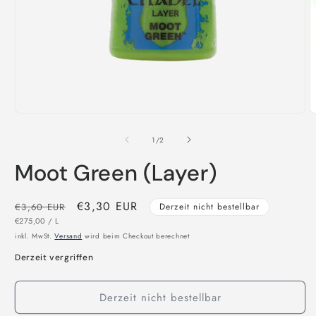
M
Medien
2
1
i
in
von
1
/
2
M
Modal
ö
öffnen
Moot Green (Layer)
Normaler
Verkaufspreis
€3,30 EUR
€3,60 EUR
Derzeit nicht bestellbar
STÜCKPREIS
PRO
Preis
€275,00
/
L
inkl. MwSt.
Versand
wird beim Checkout berechnet
Derzeit vergriffen
Derzeit nicht bestellbar