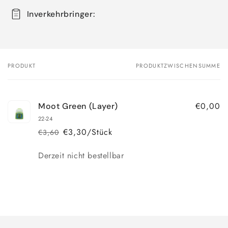
Inverkehrbringer:
PRODUKT
PRODUKTZWISCHENSUMME
Dein
Warenkorb
€0,00
Moot Green (Layer)
22-24
€3,30/Stück
€3,60
Normaler
Verkaufspreis
Preis
Anzahl
Derzeit nicht bestellbar
Wird
geladen ...