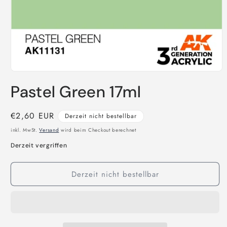
Medien
1
Pastel Green 17ml
in
Modal
öffnen
Normaler
€2,60 EUR
Derzeit nicht bestellbar
Preis
inkl. MwSt.
Versand
wird beim Checkout berechnet
Derzeit vergriffen
Derzeit nicht bestellbar