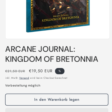
Medien
1
ARCANE JOURNAL:
in
Modal
öffnen
KINGDOM OF BRETONNIA
Normaler
Verkaufspreis
€19,50 EUR
€21,50 EUR
%
Preis
inkl. MwSt.
Versand
wird beim Checkout berechnet
Vorbestellung möglich
In den Warenkorb legen