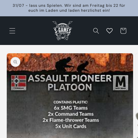
Direkt
31/07 - lass uns Spielen. Wir sind am Freitag bis 22 für
zum
euch im Laden und laden herzlichst ein!
Inhalt
Warenkorb
oduktinformationen
ringen