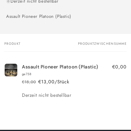
Derzeit nicht bestellbar
Assault Pioneer Platoon (Plastic)
PRODUKT
PRODUKTZWISCHENSUMME
Dein
Warenkorb
€0,00
Assault Pioneer Platoon (Plastic)
ge758
€13,00/Stück
€18,00
Normaler
Verkaufspreis
Preis
Anzahl
Derzeit nicht bestellbar
Wird