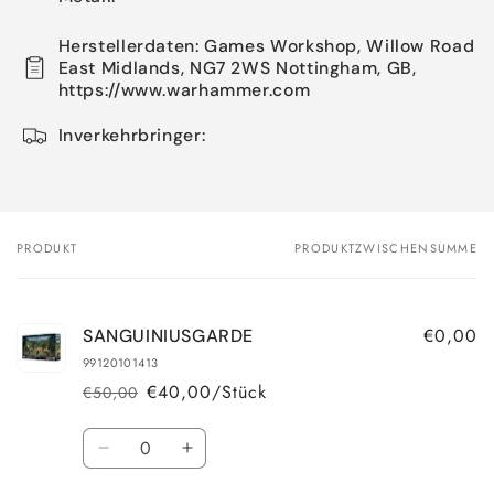
Herstellerdaten: Games Workshop, Willow Road
East Midlands, NG7 2WS Nottingham, GB,
https://www.warhammer.com
Inverkehrbringer:
PRODUKT
PRODUKTZWISCHENSUMME
Dein
Warenkorb
€0,00
SANGUINIUSGARDE
99120101413
€40,00/Stück
€50,00
Normaler
Verkaufspreis
Preis
Anzahl
Verringere
Erhöhe
die
die