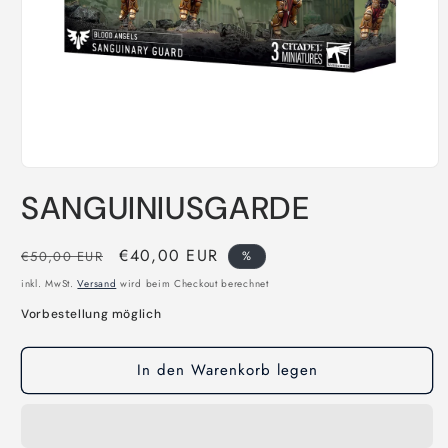
Medien
1
SANGUINIUSGARDE
in
Modal
öffnen
Normaler
Verkaufspreis
€40,00 EUR
€50,00 EUR
%
Preis
inkl. MwSt.
Versand
wird beim Checkout berechnet
Vorbestellung möglich
In den Warenkorb legen