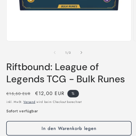
Medien
M
1
2
in
i
von
1
/
3
Modal
M
öffnen
ö
Riftbound: League of
Legends TCG - Bulk Runes
Normaler
Verkaufspreis
€12,00 EUR
€15,50 EUR
%
Preis
inkl. MwSt.
Versand
wird beim Checkout berechnet
Sofort verfügbar
In den Warenkorb legen