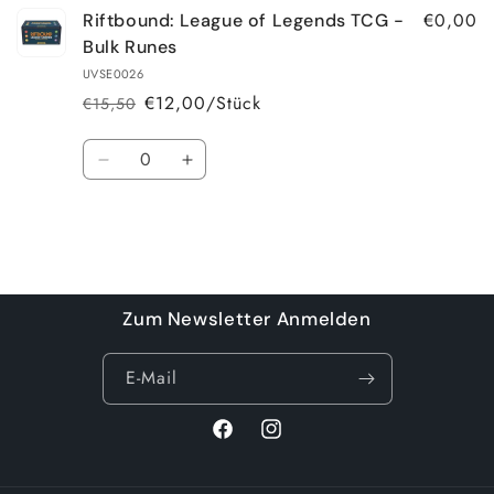
€0,00
Riftbound: League of Legends TCG -
Bulk Runes
UVSE0026
€12,00/Stück
€15,50
Normaler
Verkaufspreis
Preis
Anzahl
Verringere
Erhöhe
die
die
Menge
Menge
für
für
Default
Default
Wird
Title
Title
geladen ...
Zum Newsletter Anmelden
E-Mail
Facebook
Instagram