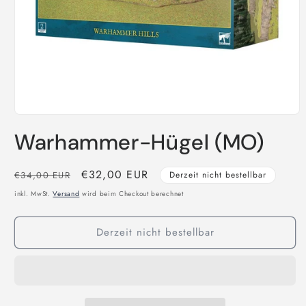
Medien
1
Warhammer-Hügel (MO)
in
Modal
öffnen
Normaler
Verkaufspreis
€32,00 EUR
€34,00 EUR
Derzeit nicht bestellbar
Preis
inkl. MwSt.
Versand
wird beim Checkout berechnet
Derzeit nicht bestellbar