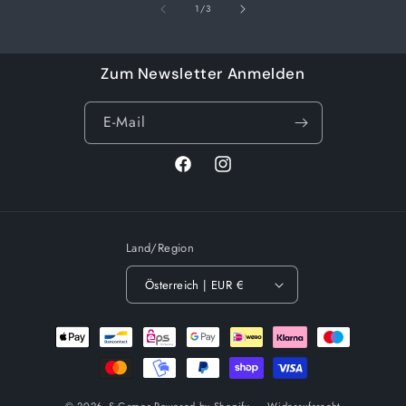
von
1
/
3
Zum Newsletter Anmelden
E-Mail
Facebook
Instagram
Land/Region
Österreich | EUR €
Zahlungsmethoden
© 2026,
S-Games
Powered by Shopify