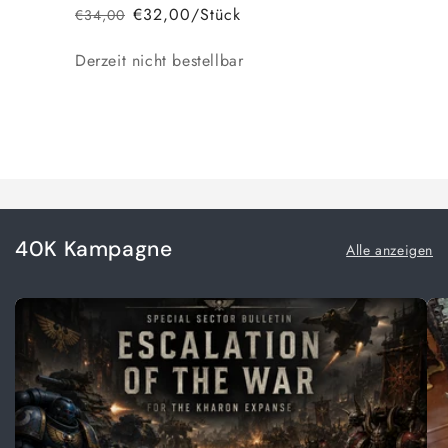
€32,00/Stück
€34,00
Normaler
Verkaufspreis
Preis
Anzahl
Derzeit nicht bestellbar
Wird
geladen ...
40K Kampagne
Alle anzeigen