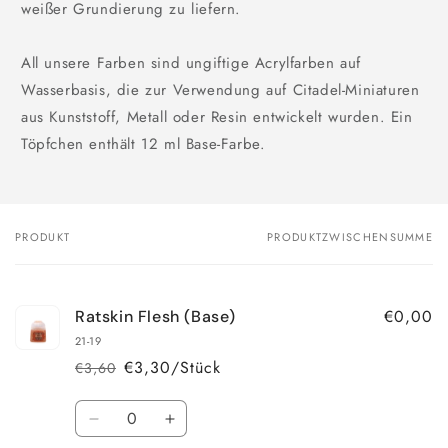
weißer Grundierung zu liefern.
All unsere Farben sind ungiftige Acrylfarben auf
Wasserbasis, die zur Verwendung auf Citadel-Miniaturen
aus Kunststoff, Metall oder Resin entwickelt wurden. Ein
Töpfchen enthält 12 ml Base-Farbe.
PRODUKT
PRODUKTZWISCHENSUMME
Dein
Warenkorb
€0,00
Ratskin Flesh (Base)
21-19
€3,30/Stück
€3,60
Normaler
Verkaufspreis
Preis
Anzahl
Verringere
Erhöhe