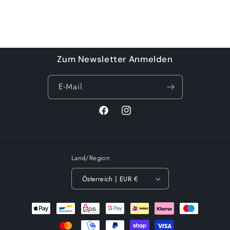
die
die
Menge
Menge
für
für
Default
Default
Wird
Title
Title
geladen ...
Zum Newsletter Anmelden
E-Mail
Facebook
Instagram
Land/Region
Österreich | EUR €
Zahlungsmethoden