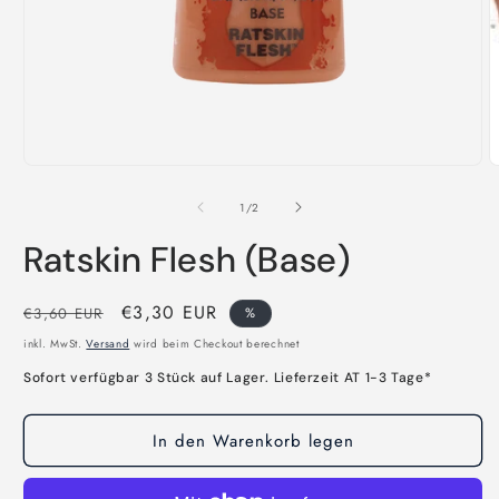
M
2
i
M
ö
Medien
1
in
von
1
/
2
Modal
öffnen
Ratskin Flesh (Base)
Normaler
Verkaufspreis
€3,30 EUR
€3,60 EUR
%
Preis
inkl. MwSt.
Versand
wird beim Checkout berechnet
Sofort verfügbar 3 Stück auf Lager. Lieferzeit AT 1-3 Tage*
In den Warenkorb legen