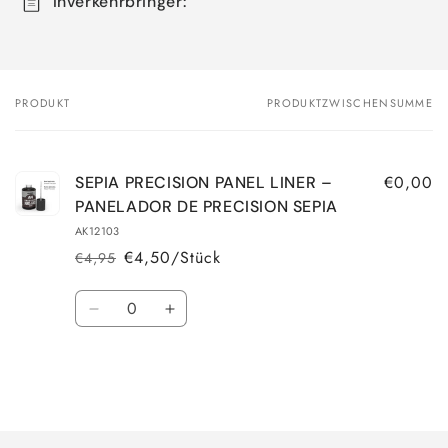
Inverkehrbringer:
PRODUKT
PRODUKTZWISCHENSUMME
Dein
Warenkorb
€0,00
SEPIA PRECISION PANEL LINER –
PANELADOR DE PRECISION SEPIA
AK12103
€4,50/Stück
€4,95
Normaler
Verkaufspreis
Preis
Anzahl
Verringere
Erhöhe
die
die
Menge
Menge
für
für
Default
Default
Wird
Title
Title