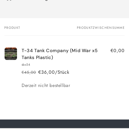
PRODUKT
PRODUKTZWISCHENSUMME
Dein
Warenkorb
€0,00
T-34 Tank Company (Mid War x5
Tanks Plastic)
sbx54
€36,00/Stück
€45,00
Normaler
Verkaufspreis
Preis
Anzahl
Derzeit nicht bestellbar
Wird
geladen ...