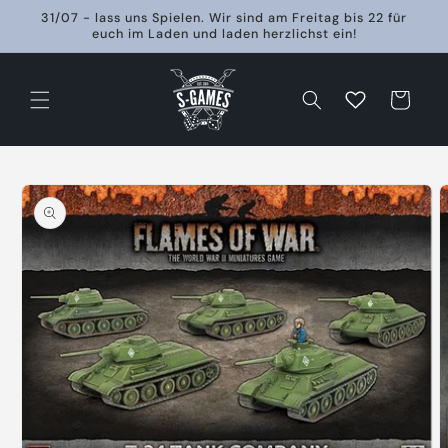
Direkt
31/07 - lass uns Spielen. Wir sind am Freitag bis 22 für
zum
euch im Laden und laden herzlichst ein!
Inhalt
Warenkorb
oduktinformationen
ringen
Medien
1