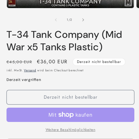
in
Modal
M
öffnen
2
i
von
1
/
2
M
ö
T-34 Tank Company (Mid
War x5 Tanks Plastic)
Normaler
Verkaufspreis
€36,00 EUR
€45,00 EUR
Derzeit nicht bestellbar
Preis
inkl. MwSt.
Versand
wird beim Checkout berechnet
Derzeit vergriffen
Derzeit nicht bestellbar
Weitere Bezahlmöglichkeiten