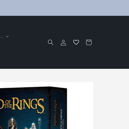
..
Einloggen
Warenkorb
s