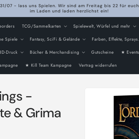
31/07 - lass uns Spielen. Wir sind am Freitag bis 22 für euch
im Laden und laden herzlichst ein!
eorders
TCG/Sammelkarten
Spielewelt, Würfel und mehr
he Spiele
Fantasy, SciFi & Gelände
Farben, Effekte, Sprays.
3D-Druck
Bücher & Merchandising
Gutscheine
★ Event
ampagne
★ Kill Team Kampagne
Vertrag widerrufen
Zu
ings -
Produktinformationen
springen
te & Grima