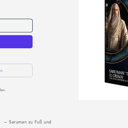
en
len.
Medien
1
in
Modal
öffnen
off – Saruman zu Fuß und