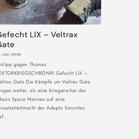
efecht LIX – Veltrax
Gate
. JULI 2026
hilipp gegen Thomas
EKTORKRIEGSCHRONIK Gefecht LIX –
eltrax Gate Die Kämpfe um Veltrax Gate
ingen weiter, als eine Kriegerschar der
haos Space Marines auf eine
insatzstreitmacht der Adepta Sororitas
af....