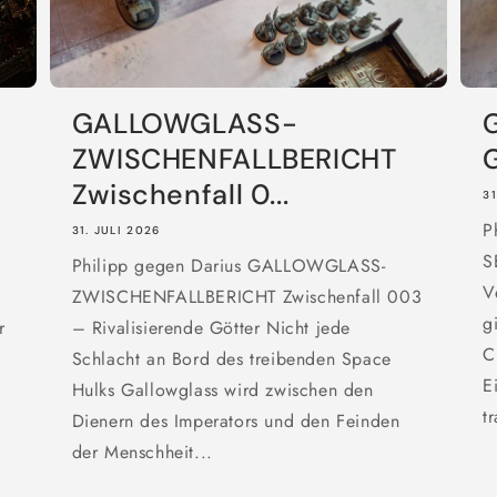
GALLOWGLASS-
G
ZWISCHENFALLBERICHT
Zwischenfall 0...
31
P
31. JULI 2026
S
Philipp gegen Darius GALLOWGLASS-
V
e
ZWISCHENFALLBERICHT Zwischenfall 003
g
r
– Rivalisierende Götter Nicht jede
C
Schlacht an Bord des treibenden Space
E
Hulks Gallowglass wird zwischen den
tr
Dienern des Imperators und den Feinden
der Menschheit...