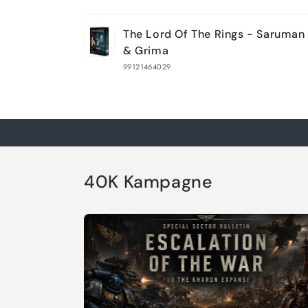
Dein
The Lord Of The Rings - Saruman
Warenkorb
& Grima
99121464029
Wird
geladen ...
40K Kampagne