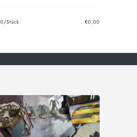
0/Stück
€0,00
Normaler
Verkaufspreis
Preis