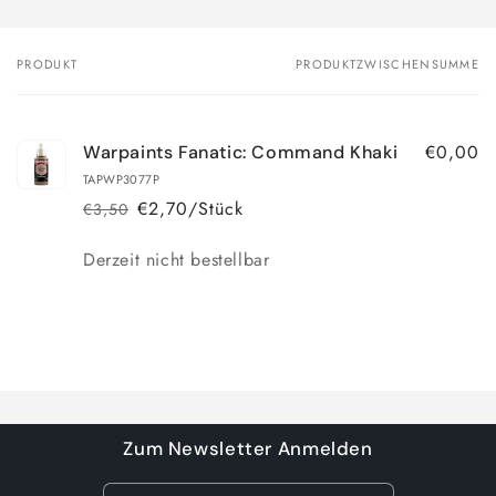
PRODUKT
PRODUKTZWISCHENSUMME
Dein
Warenkorb
€0,00
Warpaints Fanatic: Command Khaki
TAPWP3077P
€2,70/Stück
€3,50
Normaler
Verkaufspreis
Preis
Anzahl
Derzeit nicht bestellbar
Wird
geladen ...
Zum Newsletter Anmelden