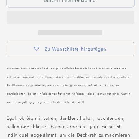
Derzeit nicht bestellbar
Zu Wunschliste hinzufügen
Warpaints Fanatic ist eine hochwertige Acrylfarbe für Modelle und Miniaturen mit einer
wahnsinnig pigmentreichen Formel, die in einer erstklassigen Resinbasis mit proprietären
Stabilisatoren eingebettet ist, um einen reibungslosen und mühelosen Auftrag zu
gewährleisten. Sie ist einfach genug für einen Anfänger, schnell genug für einen Gamer
und leistungsfähig genug für die besten Maler der Welt.
Egal, ob Sie mit satten, dunklen, hellen, leuchtenden,
hellen oder blassen Farben arbeiten - jede Farbe ist
individuell abgestimmt, um die Deckkraft zu maximieren