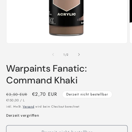
Medien
M
1
2
in
i
von
1
/
2
Modal
M
öffnen
ö
Warpaints Fanatic:
Command Khaki
Normaler
Verkaufspreis
€2,70 EUR
€3,50 EUR
Derzeit nicht bestellbar
STÜCKPREIS
PRO
Preis
€150,00
/
L
inkl. MwSt.
Versand
wird beim Checkout berechnet
Derzeit vergriffen